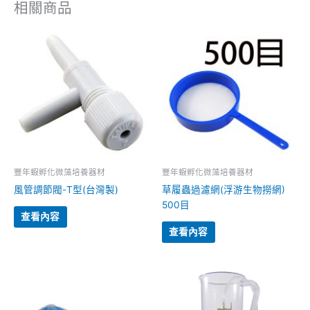
相關商品
豐年蝦孵化微藻培養器材
豐年蝦孵化微藻培養器材
風管調節閥-T型(台灣製)
草履蟲過濾網(浮游生物撈網)
500目
查看內容
查看內容