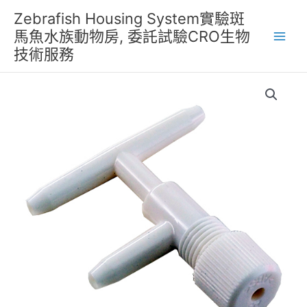
跳
Zebrafish Housing System實驗斑
至
馬魚水族動物房, 委託試驗CRO生物
主
技術服務
要
內
容