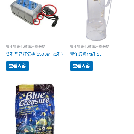
豐年蝦孵化微藻培養器材
豐年蝦孵化微藻培養器材
雙孔靜音打氣機(2500ml x2孔)
豐年蝦孵化組-2L
查看內容
查看內容