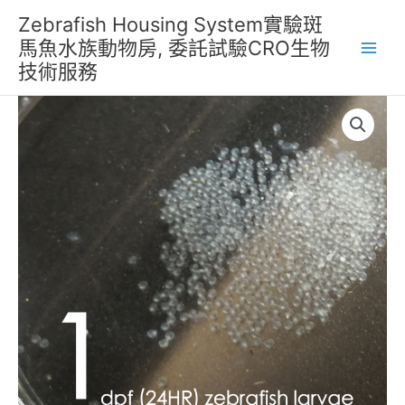
跳
Zebrafish Housing System實驗斑
至
馬魚水族動物房, 委託試驗CRO生物
主
技術服務
要
內
容