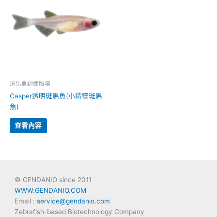
斑馬魚訓練服務
Casper透明斑馬魚(小精靈斑馬
魚)
查看內容
© GENDANIO since 2011
WWW.GENDANIO.COM
Email :
service@gendanio.com
Zebrafish-based Biotechnology Company