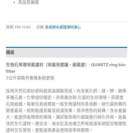
高品質嚴選
貨號:
FM-1040
分類:
系統原水處理濾材濾心
描述
生物石英環培菌濾材（培菌用建議、細菌屋）: QUARTZ ring bio-
filter
3公升袋裝供養殖系統更換
採用天然石英砂原料經高溫燒製而成，內含氧化鈣、鎂、鉀、鈉等
多種元素，化學成份穩定，非常適合硝.化菌的生存環境。高密度
孔隙組織，每單位表面積是一般生物濾材的多倍數，硝化菌附著的
密度最高，相對能達到最佳過濾效果。高滲透性的結構，含水量最
大，能提供最理想的環境，讓好氧性硝化細菌進行硝化作用，是最
佳的生化濾材。適合淡、海水缸及池塘之所有過濾系統配合物理性
濾材交互使用，更能提高產品使用效率與期限。