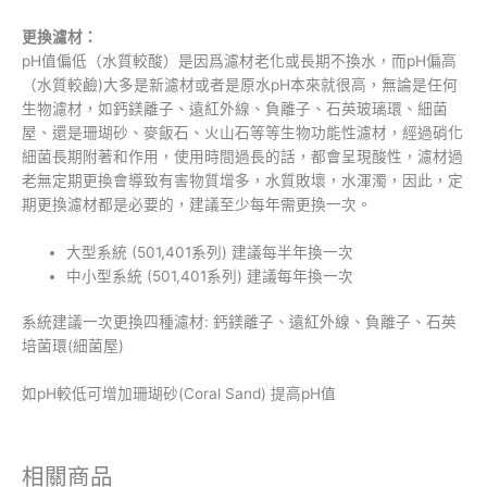
更換濾材：
pH值偏低（水質較酸）是因爲濾材老化或長期不換水，而pH偏高
（水質較鹼)大多是新濾材或者是原水pH本來就很高，無論是任何
生物濾材，如鈣鎂離子、遠紅外線、負離子、石英玻璃環、細菌
屋、還是珊瑚砂、麥飯石、火山石等等生物功能性濾材，經過硝化
細菌長期附著和作用，使用時間過長的話，都會呈現酸性，濾材過
老無定期更換會導致有害物質增多，水質敗壞，水渾濁，因此，定
期更換濾材都是必要的，建議至少每年需更換一次。
大型系統 (501,401系列) 建議每半年換一次
中小型系統 (501,401系列) 建議每年換一次
系統建議一次更換四種濾材: 鈣鎂離子、遠紅外線、負離子、石英
培菌環(細菌屋)
如pH較低可增加珊瑚砂(Coral Sand) 提高pH值
相關商品