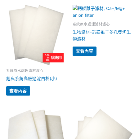
系統原水處理濾材濾心
生物濾材-鈣鎂離子多孔發泡生
物濾材
查看內容
系統原水處理濾材濾心
經典系統高級過濾白棉(小)
查看內容