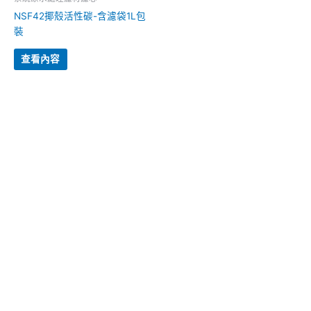
NSF42揶殼活性碳-含濾袋1L包
裝
查看內容