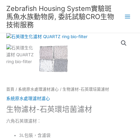
跳
Zebrafish Housing System實驗斑
至
馬魚水族動物房, 委託試驗CRO生物
主
技術服務
要
內
容
首頁
/
系統原水處理濾材濾心
/ 生物濾材-石英環培菌濾材
系統原水處理濾材濾心
生物濾材-石英環培菌濾材
六角石英環濾材：
3L包裝，含濾袋