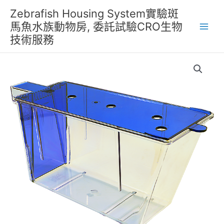
跳
Zebrafish Housing System實驗斑
至
馬魚水族動物房, 委託試驗CRO生物
主
技術服務
要
內
容