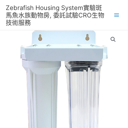
跳
Zebrafish Housing System實驗斑
至
馬魚水族動物房, 委託試驗CRO生物
主
技術服務
要
內
容