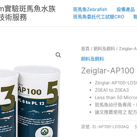
System實驗斑馬魚水族
斑馬魚Zebrafish
設備產品
物技術服務
斑馬魚委託代工試驗CRO
首頁
/
飼料及餌料
/ Zeigl
飼料及餌料
Zeiglar-AP
Zeiglar-AP100-LD
Z0EA1 to Z0EA3
Less than 50 Micro
斑馬魚幼仔魚專用，
論文推薦使用之 配
貨號:
ZL-AP100-LD50AQ