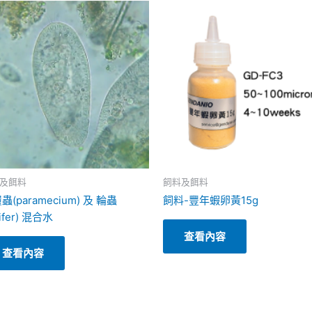
及餌料
飼料及餌料
蟲(paramecium) 及 輪蟲
飼料-豐年蝦卵黃15g
tifer) 混合水
查看內容
查看內容