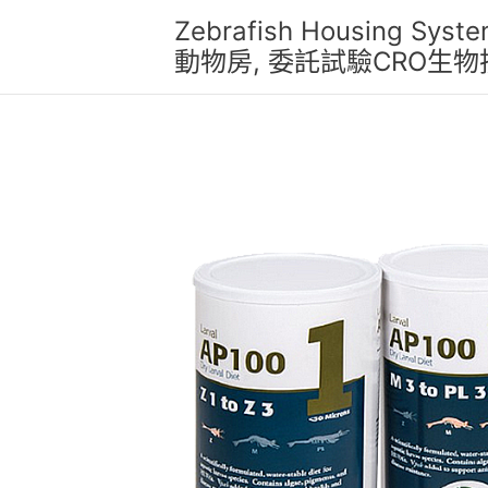
跳
Zebrafish Housing 
至
動物房, 委託試驗CRO生
主
要
內
容