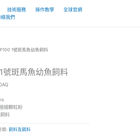
技術服務
操作教學
全球官網
聯絡我們
ar-AP100 1號斑馬魚幼魚飼料
100 1號斑馬魚幼魚飼料
50AQ
ns
極細顆粒粉
方飼料
分類:
飼料及餌料