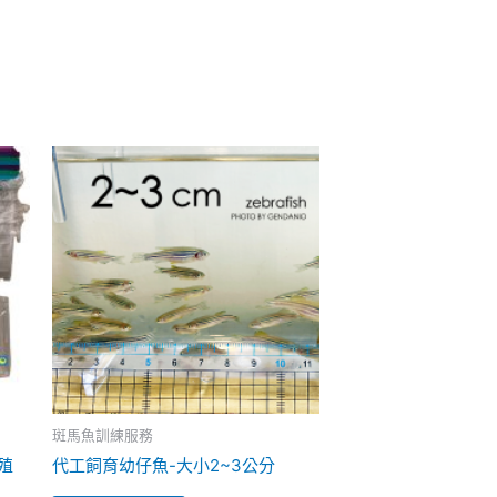
斑馬魚訓練服務
殖
代工飼育幼仔魚-大小2~3公分