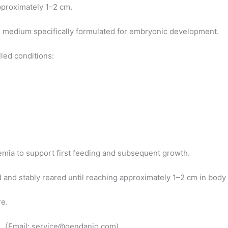
pproximately 1–2 cm.
3 medium specifically formulated for embryonic development.
lled conditions:
mia to support first feeding and subsequent growth.
 and stably reared until reaching approximately 1–2 cm in body 
re.
s. （Email: service@gendanio.com)