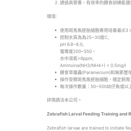
通過高營養、有效率的餵食訓練能健康
環境:
使用斑馬魚胚胎細胞專用培養基(E3 me
控制水質為為25~30度C,
pH 6.8~8.0,
電導度200~550，
水中溶氧>6ppm,
Ammoina(NH3/NH4+) < 0.5mg/l
餵食草履蟲(Paramecium)和無節豐年
操作受精斑馬魚胚胎細胞，穩定飼育至
每次操作數量：50~500幼仔魚或以
詳情請洽本公司。
Zebrafish Larval Feeding Training and 
Zebrafish larvae are trained to initiate 