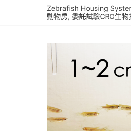
跳
Zebrafish Housing 
至
動物房, 委託試驗CRO生
主
要
內
容