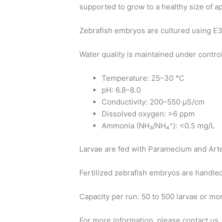
supported to grow to a healthy size of a
Zebrafish embryos are cultured using E
Water quality is maintained under contro
Temperature: 25–30 °C
pH: 6.8–8.0
Conductivity: 200–550 µS/cm
Dissolved oxygen: >6 ppm
Ammonia (NH₃/NH₄⁺): <0.5 mg/L
Larvae are fed with Paramecium and Arte
Fertilized zebrafish embryos are handled
Capacity per run: 50 to 500 larvae or mo
For more information, please contact u