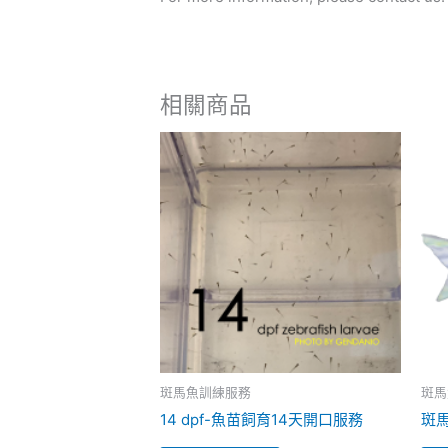
相關商品
斑馬魚訓練服務
斑馬
14 dpf-魚苗飼育14天開口服務
斑