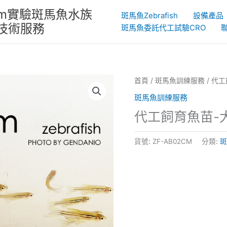
System實驗斑馬魚水族
斑馬魚Zebrafish
設備產品
物技術服務
斑馬魚委託代工試驗CRO
首頁
/
斑馬魚訓練服務
/ 代
斑馬魚訓練服務
代工飼育魚苗-大
貨號:
ZF-AB02CM
分類:
斑