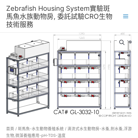
跳
Zebrafish Housing System實驗斑
至
馬魚水族動物房, 委託試驗CRO生物
主
技術服務
要
內
容
首頁
/
斑馬魚-水生動物養殖系統
/ 滴流式水生動物房-水蚤,劍水蚤,浮游
生物,微藻養殖應用-pH-TDS-溫度