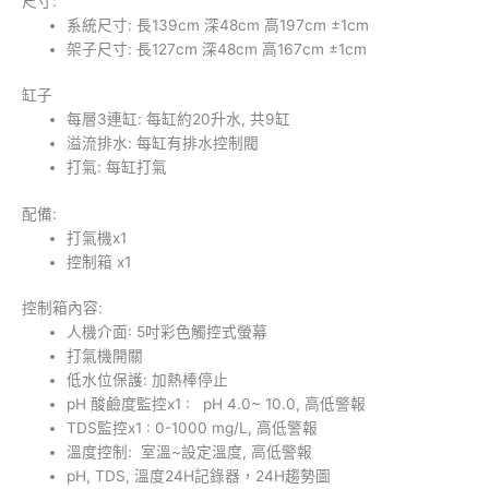
尺寸:
系統尺寸: 長139cm 深48cm 高197cm ±1cm
架子尺寸: 長127cm 深48cm 高167cm ±1cm
缸子
每層3連缸: 每缸約20升水, 共9缸
溢流排水: 每缸有排水控制閥
打氣: 每缸打氣
配備:
打氣機x1
控制箱 x1
控制箱內容:
人機介面: 5吋彩色觸控式螢幕
打氣機開關
低水位保護: 加熱棒停止
pH 酸鹼度監控x1 : pH 4.0~ 10.0, 高低警報
TDS監控x1 : 0-1000 mg/L, 高低警報
溫度控制: 室溫~設定溫度, 高低警報
pH, TDS, 溫度24H記錄器，24H趨勢圖