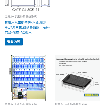
斑馬魚-水生動物養殖系統
實驗用水生動物房-水蚤,劍水
蚤,浮游生物,微藻養殖應用-pH-
TDS-溫度-RO進水
查看內容
斑馬魚-水生動物養殖系統
斑馬魚-水生動物養殖系統